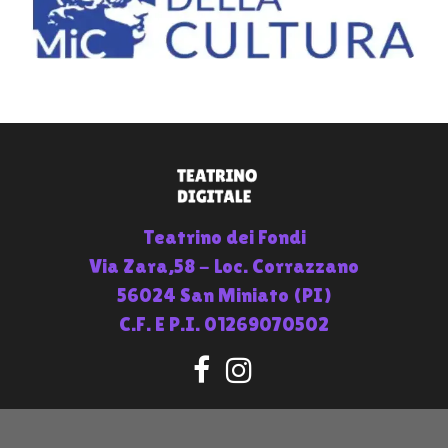
Teatrino dei Fondi
Via Zara,58 - Loc. Corrazzano
56024 San Miniato (PI)
C.F. E P.I. 01269070502