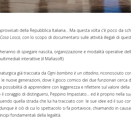
rovvisati della Repubblica Italiana… Ma questa volta c’è poco da scher
Cosa Losca
, con lo scopo di documentarsi sulle attività illegali di que
cheranno di spiegare nascita, organizzazione e modalità operative della
ltimediali interattive (il Mafiasoft).
aturgica già tracciata da
Ogni bambino è un cittadino
, riconosciuto co
so le nuove generazioni, dove il gioco comico dei due funzionari cerca 
possibilità di apprendere con leggerezza e riflettere sul valore della le
 il coraggio di distinguersi, Peppino Impastato… ed è proprio nella su
uendo quella strada che lui ha tracciato con le sue idee ed il suo c
no dunque è ciò di cui lo spettacolo si fa portavoce, chiamando in caus
cipi fondamentali della legalità.