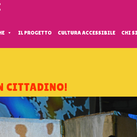
HE
IL PROGETTO
CULTURA ACCESSIBILE
CHI 
N CITTADINO!