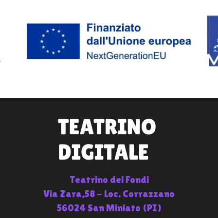
Teatrino dei Fondi
Via Zara,58 - Loc. Corrazzano
56024 San Miniato (PI)