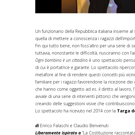
Un funzionario della Repubblica italiana insieme al 
quella di mettere a conoscenza i ragazzi dell’impor
Fin qui tutto bene, non foss’altro per una serie di
tuttavia, nonostante le difficoltà, riusciranno con l
Ogni bambino è un cittadino
è uno spettacolo pensato
di cui è portatrice e garante. Lo spettacolo ripercorr
metafore al fine di rendere questi concetti più vici
familiare per i ragazzi favorendone la ricezione dei c
che hanno come oggetto ad es. il diritto al lavoro, 
avvale di una serie di interventi pittorici che vengo
creando delle suggestioni visive che contribuiscono
Lo spettacolo ha ricevuto nel 2014 con la
Targa de
di
Enrico Falaschi e Claudio Benvenuti
Liberamente ispirato a
“La Costituzione raccontata 