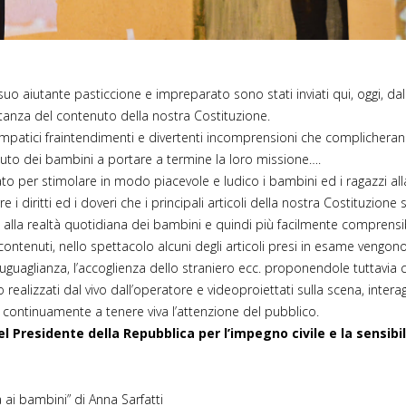
suo aiutante pasticcione e impreparato sono stati inviati qui, oggi, da
tanza del contenuto della nostra Costituzione.
 simpatici fraintendimenti e divertenti incomprensioni che complichera
’aiuto dei bambini a portare a termine la loro missione….
 per stimolare in modo piacevole e ludico i bambini ed i ragazzi alla
e i diritti ed i doveri che i principali articoli della nostra Costituzione
ni alla realtà quotidiana dei bambini e quindi più facilmente comprensib
ontenuti, nello spettacolo alcuni degli articoli presi in esame vengono a
l’uguaglianza, l’accoglienza dello straniero ecc. proponendole tuttavia 
no realizzati dal vivo dall’operatore e videoproiettati sulla scena, inte
 continuamente a tenere viva l’attenzione del pubblico.
l Presidente della Repubblica per l’impegno civile e la sensibi
ai bambini” di Anna Sarfatti