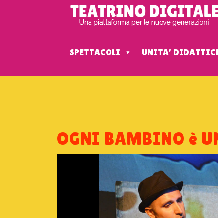
SPETTACOLI
UNITA' DIDATTIC
OGNI BAMBINO è U