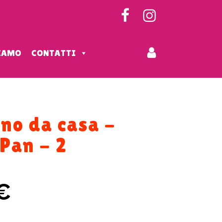
SIAMO
CONTATTI
no da casa -
Pan - 2
€