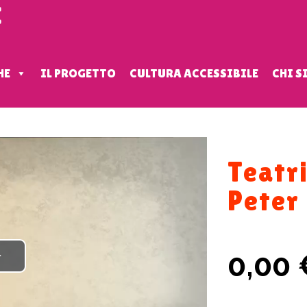
HE
IL PROGETTO
CULTURA ACCESSIBILE
CHI 
Teatri
Peter 
0,00
Play
Video