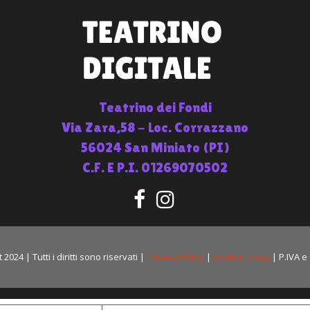
Teatrino dei Fondi
Via Zara,58 - Loc. Corrazzano
56024 San Miniato (PI)
C.F. E P.I. 01269070502
024 | Tutti i diritti sono riservati |
Privacy Policy
|
Cookie Policy
| P.IVA e