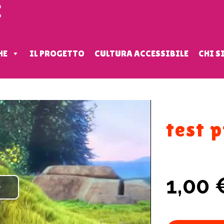
HE
IL PROGETTO
CULTURA ACCESSIBILE
CHI 
test 
1,00
Play
Video