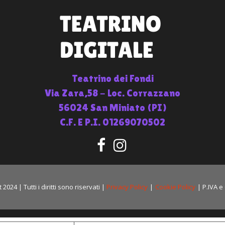
Teatrino dei Fondi
Via Zara,58 - Loc. Corrazzano
56024 San Miniato (PI)
C.F. E P.I. 01269070502
024 | Tutti i diritti sono riservati |
Privacy Policy
|
Cookie Policy
| P.IVA e