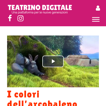
Play
Video
I colori
dell’arcobaleno