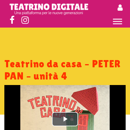
Teatrino da casa – PETER
PAN – unità 4
Play