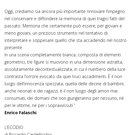
Oggi, crediamo sia ancora più importante rinnovare l’impegno
nel conservare e diffondere la memoria di quei tragici fatti del
passato. Memoria che certamente può essere, per giovani e
meno giovani, un prezioso strumento nel tentativo di
interpretare e soppesare quello che sta accadendo nel nostro
presente.
In una scena completamente bianca, composta di elementi
geometrici, tre figure si muovono in una dimensione astratta,
assolutamente decontestualizzata, in cui il riverbero della luce
contrasta l’orrore evocato da quei truci accadimenti. È il non
luogo dell’innocenza spezzata, quella delle decine di bambini,
anche neonati e dei ragazzi, è il non luogo degli amori mai
consumati, dei domani che non giungeranno per nessuno, né
per le vittime, né per i sopravvissuti.”
Enrico Falaschi
L’ECCIDIO
di
Riccardo Cardellicchio