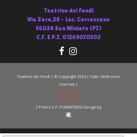
Teatrino dei Fondi
Via Zara,58 - Loc. Corrazzano
56024 San Miniato (PI)
C.F. E P.I. 01269070502
Teatrino dei Fondi | © Copyright 2024 | Tutti i diritti sono
riservati |
Privacy Policy
Cookie Policy
| P.IVA e C.F. 01269070502 Design by